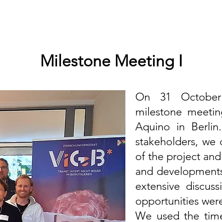
Milestone Meeting I
On 31 October 
milestone meetin
Aquino in Berlin.
stakeholders, we 
of the project an
and developments 
extensive discu
opportunities wer
We used the time