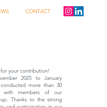
EWS
CONTACT
for your contribution!
ember 2025 to January
 conducted more than 30
ws with members of our
oup. Thanks to the strong
to and participation in our