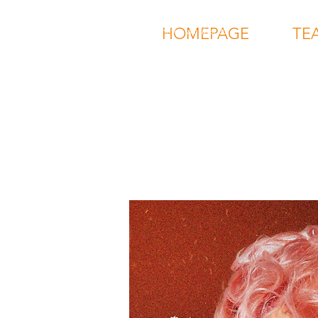
Vielen Dank für Ihre Beiträge!
HOMEPAGE
TE
Von November 2025 bis Januar 2026 konnten wir über 30
Interviews mit unserer Zielgruppe führen. Dank der
großen Resonanz und Beteiligung an unserer Erhebung
verfügen wir nun über ein wissenschaftliches Fundament,
das dabei hilft, Erfahrungen von trans*, inter* und nicht-
binären Personen im Berufsleben sichtbar zu machen und
zu zeigen, wie gute Beschäftigung gelingt.
Im Moment befinden wir uns in der Auswertungsphase.
Auf den Ergebnissen der Interviews aufbauend wird
anschließend eine bundesweite Online-Befragung
entwickelt.
Wir möchten uns an dieser Stelle ganz herzlich bei allen
Personen bedanken, die uns ihr Vertrauen
entgegengebracht und mit uns Gespräche geführt
haben!