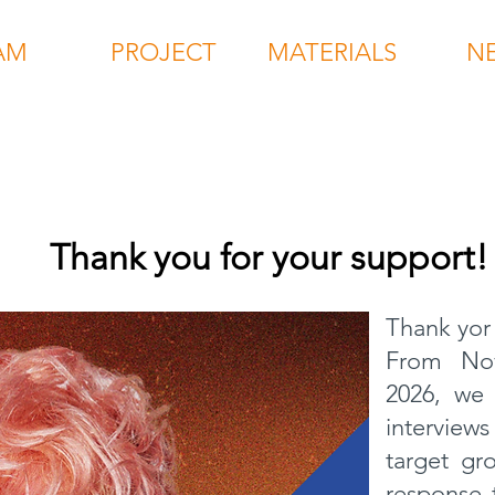
AM
PROJECT
MATERIALS
N
Thank you for your support!
Thank yor 
From Nov
2026, we
intervie
target gr
response 