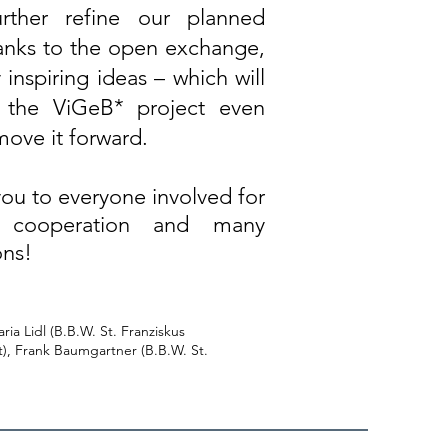
rther refine our planned
nks to the open exchange,
inspiring ideas – which will
n the ViGeB* project even
move it forward.
you to everyone involved for
d cooperation and many
ons!
ia Lidl (B.B.W. St. Franziskus
t), Frank Baumgartner (B.B.W. St.