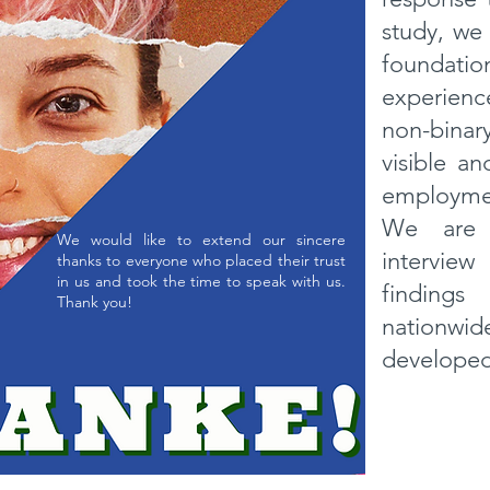
study, we 
foundati
experienc
non-binar
visible a
employmen
We are c
We would like to extend our sincere
intervie
thanks to everyone who placed their trust
in us and took the time to speak with us.
findings
Thank you!
nationwi
developed 