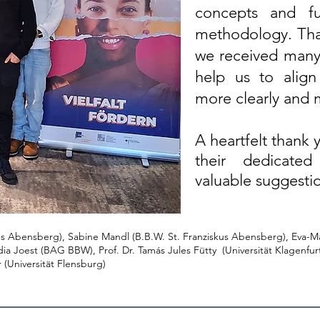
concepts and fu
methodology. Tha
we received many 
help us to alig
more clearly and 
A heartfelt thank 
their dedicate
valuable suggesti
kus Abensberg), Sabine Mandl (B.B.W. St. Franziskus Abensberg), Eva-Mar
a Joest (BAG BBW), Prof. Dr. Tamás Jules Fütty (Universität Klagenfur
(Universität Flensburg)